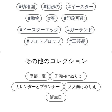
#幼稚園
#初歩の
#イースター
#動物
#春
#印刷可能
#イースターエッグ
#ガーランド
#フォトプロップ
#工芸品
その他のコレクション
季節ー夏
子供向けぬりえ
カレンダーとプランナー
大人向けぬりえ
誕生日