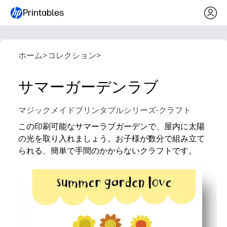
Printables
ホーム
>
コレクション
>
サマーガーデンラブ
マジックメイドプリンタブルシリーズ-クラフト
この印刷可能なサマーラブガーデンで、屋内に太陽
の光を取り入れましょう。お子様が数分で組み立て
られる、簡単で手間のかからないクラフトです。
なぜ効果があるのか:
準備不要で便利。レター用紙に印刷し、はさみと接着
すべての年齢層に楽しんでいただけます。カットして
多彩なディスプレイ-掲示板、グリーティングカード
季節ごとの学習-制作中に自然、色、優しさについての