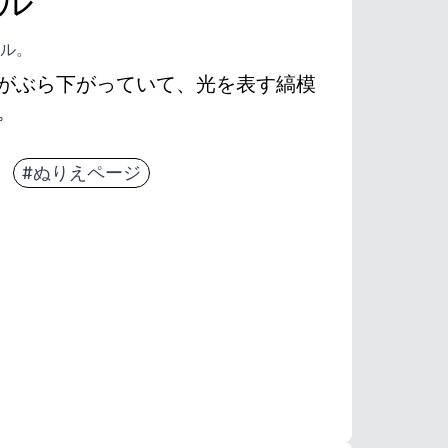
ル
ル。
がぶら下がっていて、光を表す縞模
。
#ぬりえページ