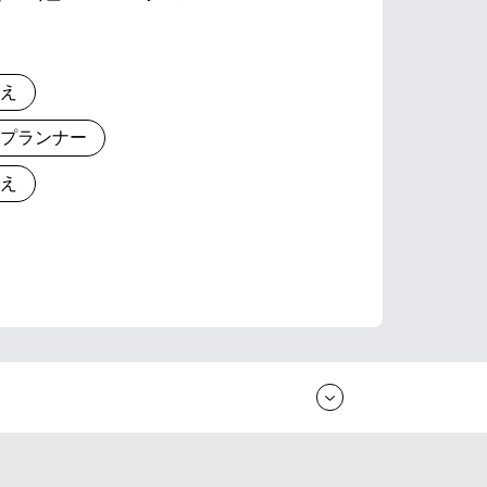
りえ
とプランナー
りえ