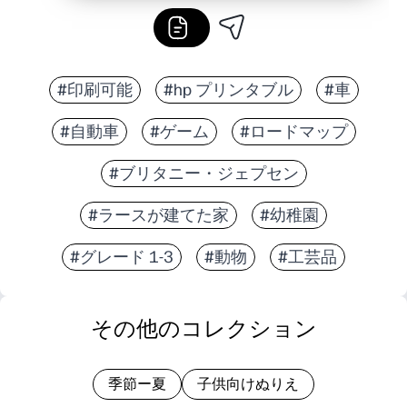
#印刷可能
#hp プリンタブル
#車
#自動車
#ゲーム
#ロードマップ
#ブリタニー・ジェプセン
#ラースが建てた家
#幼稚園
#グレード 1-3
#動物
#工芸品
その他のコレクション
季節ー夏
子供向けぬりえ