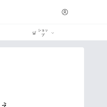
ショッ
プ
インク & トナー
プリンター
りえ