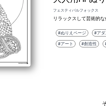
フェスティバルフォックス
リラックスして芸術的な
#ぬりえページ
#ア
#アート
#創造性