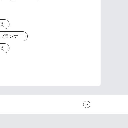
りえ
とプランナー
りえ