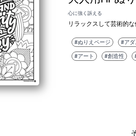
心に強く訴える
リラックスして芸術的な
#ぬりえページ
#ア
#アート
#創造性