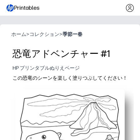
Printables
ホーム
>
コレクション
>
季節ー春
恐竜アドベンチャー #1
HP プリンタブルぬりえページ
この恐竜のシーンを楽しく塗りつぶしてください！