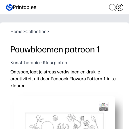
Printables
Home
>
Collecties
>
Pauwbloemen patroon 1
Kunsttherapie - Kleurplaten
Ontspan, laat je stress verdwijnen en druk je
creativiteit uit door Peacock Flowers Pattern 1 in te
kleuren
Waarom het werkt:
Print-and-Go - u hoeft zich niet meer voor te bereiden 
Ingewikkelde pauw- en bloemmotieven houden je handen
Een eenvoudige activiteit die focus, fijne motoriek en
Het ontwerp van één pagina is geschikt voor standaardpa