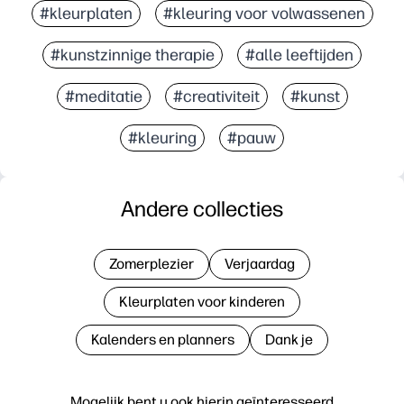
#kleurplaten
#kleuring voor volwassenen
#kunstzinnige therapie
#alle leeftijden
#meditatie
#creativiteit
#kunst
#kleuring
#pauw
Andere collecties
Zomerplezier
Verjaardag
Kleurplaten voor kinderen
Kalenders en planners
Dank je
Mogelijk bent u ook hierin geïnteresseerd