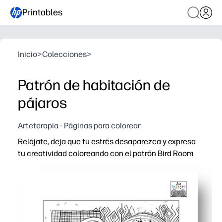
Printables
Inicio
>
Colecciones
>
Patrón de habitación de
pájaros
Arteterapia - Páginas para colorear
Relájate, deja que tu estrés desaparezca y expresa
tu creatividad coloreando con el patrón Bird Room
Por qué funciona:
Comodidad de imprimir y usar: solo tienes que descarga
Detalles atractivos: pájaros, ramas y acogedores motiv
Versátil para todas las edades: ideal para clases, rincon
Práctica recompensa: muestra tu arte terminado para il