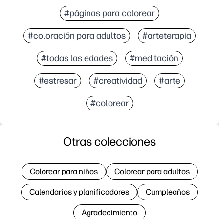
#páginas para colorear
#coloración para adultos
#arteterapia
#todas las edades
#meditación
#estresar
#creatividad
#arte
#colorear
Otras colecciones
Colorear para niños
Colorear para adultos
Calendarios y planificadores
Cumpleaños
Agradecimiento