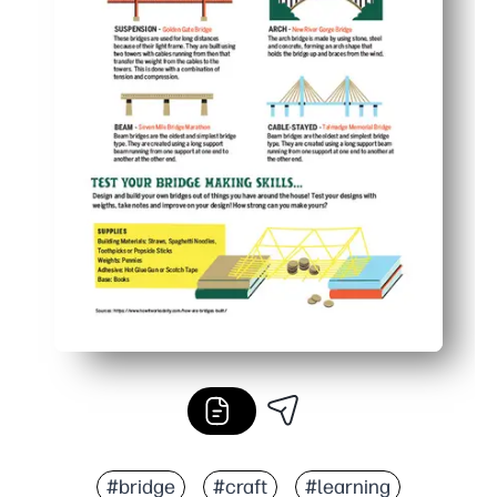
#bridge
#craft
#learning