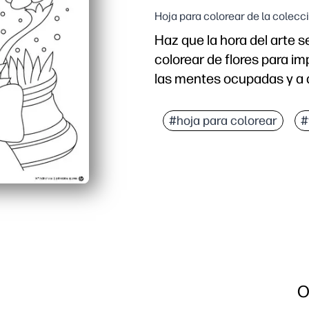
Hoja para colorear de la colecc
Haz que la hora del arte s
colorear de flores para im
las mentes ocupadas y a d
Por qué funciona:
No necesita preparación
#hoja para colorear
#
Fortalece el control de 
Promueve la concentraci
Resultados versátiles: p
O