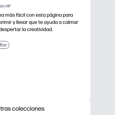
ión HP
ea más fácil con esta página para
primir y llevar que te ayuda a calmar
espertar la creatividad.
 y no requiere tinta: simplemente imprima y coloree 
flor
la motricidad fina y el agarre del lápiz mientras los 
ón y la atención plena, perfecto para los descansos
uedes colocarlas en los tablones de anuncios, conver
tras colecciones