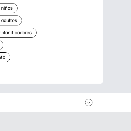
 niños
 adultos
 planificadores
nto