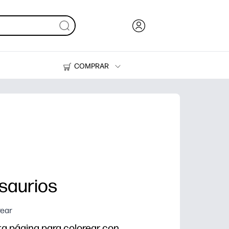
COMPRAR
Tinta y Tóner
Impresoras
saurios
rear
ta página para colorear con