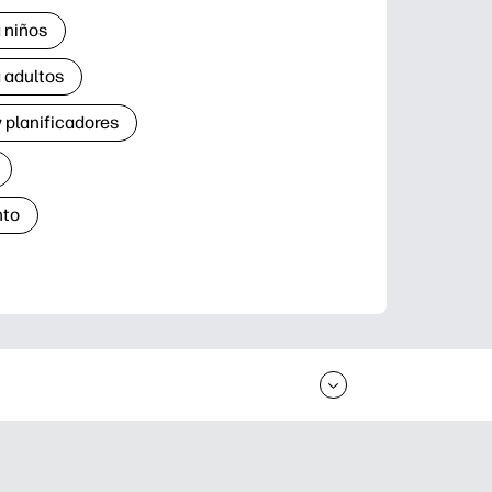
 niños
 adultos
 planificadores
nto