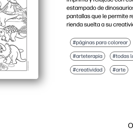
estampado de dinosaurios, 
pantallas que le permite r
rienda suelta a su creativ
Por qué funciona:
Sin preparación: solo im
#páginas para colorear
Los diseños de dinosaur
#arteterapia
#todas 
Desarrolla la motricidad 
Versátil: perfecto para 
#creatividad
#arte
O