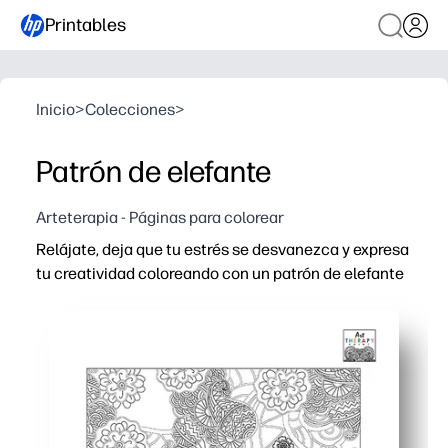
Printables
Inicio
>
Colecciones
>
Patrón de elefante
Arteterapia - Páginas para colorear
Relájate, deja que tu estrés se desvanezca y expresa
tu creatividad coloreando con un patrón de elefante
Por qué funciona:
Imprime y listo, sin preparación, solo toma crayones o
El intrincado patrón de elefantes te ayuda a concentrar
Desarrollas el control de la motricidad fina y la persev
Puede usarlo en casa, en clase o mientras viaja: una so