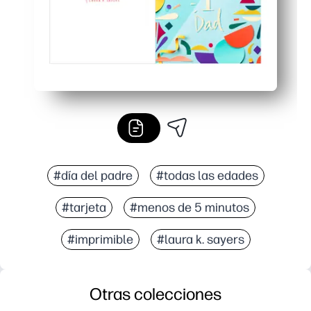
#día del padre
#todas las edades
#tarjeta
#menos de 5 minutos
#imprimible
#laura k. sayers
Otras colecciones