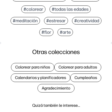
#colorear
#todas las edades
#meditación
#estresar
#creatividad
#flor
#arte
Otras colecciones
Colorear para niños
Colorear para adultos
Calendarios y planificadores
Cumpleaños
Agradecimiento
Quizá también le interese…