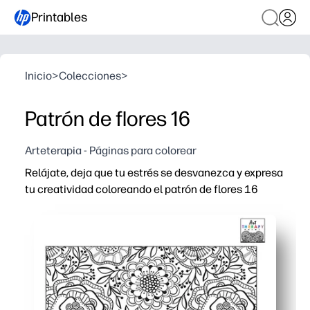
Printables
Inicio
>
Colecciones
>
Patrón de flores 16
Arteterapia - Páginas para colorear
Relájate, deja que tu estrés se desvanezca y expresa
tu creatividad coloreando el patrón de flores 16
Por qué funciona:
Imprima y listo: solo tiene que añadir crayones o rotulad
Las intrincadas repeticiones florales, relajantes y conc
Habilidades que se mantienen: desarrolla el control de la
Siempre se adapta a tu día: perfecto para los que acaban