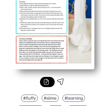
#fluffy
#slime
#learning