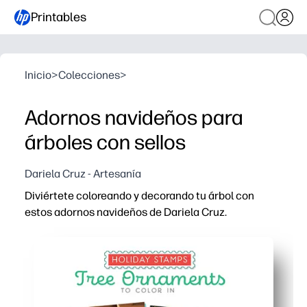
Printables
Inicio
>
Colecciones
>
Adornos navideños para
árboles con sellos
Dariela Cruz - Artesanía
Diviértete coloreando y decorando tu árbol con
estos adornos navideños de Dariela Cruz.
Por qué funciona:
Manualidades para imprimir y llevar: solo tienes que añ
Involucra a niños de todas las edades con diseños para 
Desarrolla la motricidad fina y la creatividad mientras t
Versátil para el hogar, el aula o las fiestas: personalice