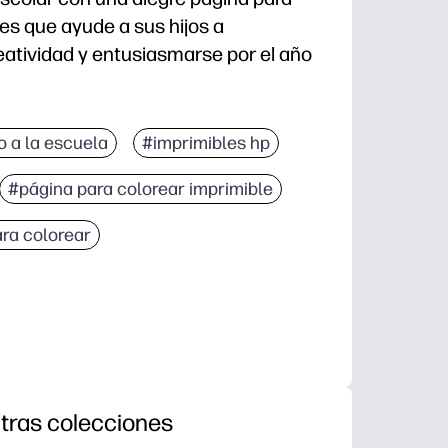
es que ayude a sus hijos a
eatividad y entusiasmarse por el año
ecesario configurarlo, ideal para el aula, después d
o a la escuela
#imprimibles hp
cios: el divertido arte con temática escolar y los con
#página para colorear imprimible
ave: desarrolla el control de la motricidad fina, la c
o el hogar: puedes usarlo para trabajar por la mañan
ra colorear
tras colecciones