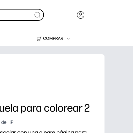
COMPRAR
Tinta y Tóner
Impresoras
cuela para colorear 2
e de HP
colar con una alegre página para