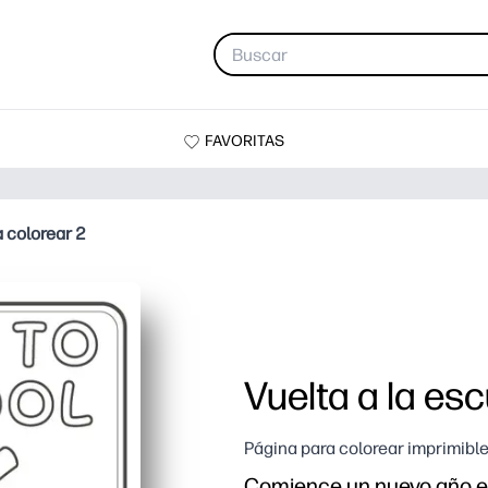
FAVORITAS
a colorear 2
Vuelta a la es
Página para colorear imprimibl
Comience un nuevo año es