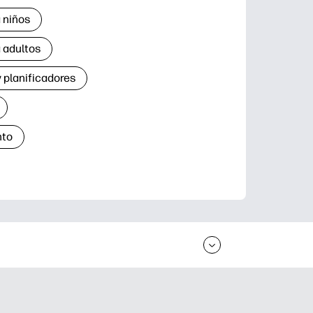
 niños
 adultos
 planificadores
nto