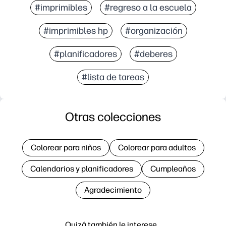
#imprimibles
#regreso a la escuela
#imprimibles hp
#organización
#planificadores
#deberes
#lista de tareas
Otras colecciones
Colorear para niños
Colorear para adultos
Calendarios y planificadores
Cumpleaños
Agradecimiento
Quizá también le interese…