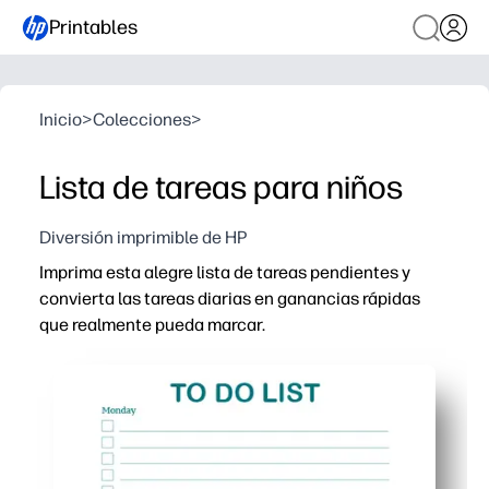
Printables
Inicio
>
Colecciones
>
Lista de tareas para niños
Diversión imprimible de HP
Imprima esta alegre lista de tareas pendientes y
convierta las tareas diarias en ganancias rápidas
que realmente pueda marcar.
Por qué funciona:
Sin preparación: descárguelo, imprímalo y comience ho
El diseño limpio y estructurado te permite concentrarte
Las casillas de verificación satisfactorias y el espac
Versátil para el hogar, los deberes y las rutinas del aul