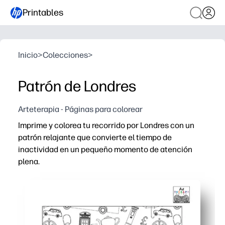
Printables
Inicio
>
Colecciones
>
Patrón de Londres
Arteterapia - Páginas para colorear
Imprime y colorea tu recorrido por Londres con un
patrón relajante que convierte el tiempo de
inactividad en un pequeño momento de atención
plena.
Por qué funciona:
Sin preparación: solo tienes que imprimir, coger crayon
La repetición de íconos aumenta la concentración y aliv
Desarrolla la motricidad fina y la confianza en el color,