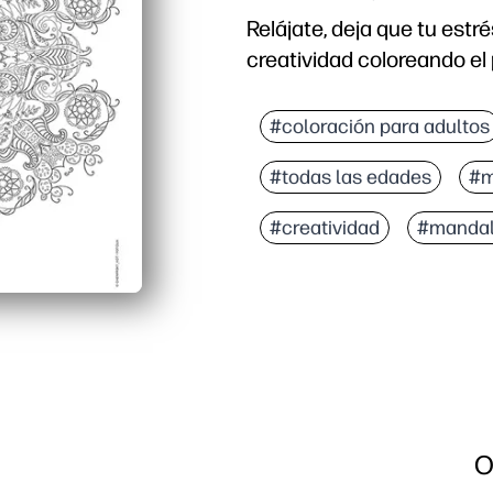
Relájate, deja que tu estr
creatividad coloreando el
Por qué funciona:
Actividad para imprimir 
#coloración para adultos
Promueve la concentraci
#todas las edades
#m
Desarrolla el control de 
Reutilizable y compartib
#creatividad
#manda
O