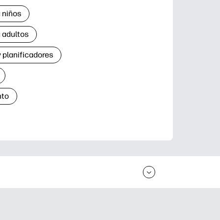
 niños
 adultos
 planificadores
nto