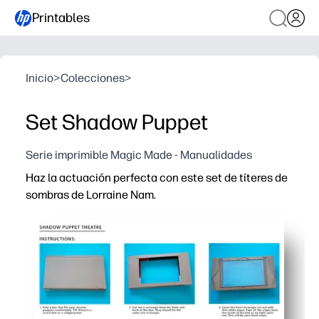
Printables
Inicio
>
Colecciones
>
Set Shadow Puppet
Serie imprimible Magic Made - Manualidades
Haz la actuación perfecta con este set de títeres de
sombras de Lorraine Nam.
Por qué funciona:
Sin preparación: basta con imprimir, cortar y pegar con 
Mejora las habilidades lingüísticas y narrativas a medi
Diversión sin pantallas que cautiva las aulas, las fiest
Las atrevidas siluetas hechas por artistas proyectan so