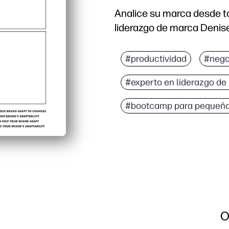
Analice su marca desde to
liderazgo de marca Denis
#productividad
#nego
#experto en liderazgo de
#bootcamp para pequeñ
O