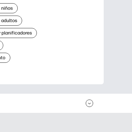
 niños
 adultos
 planificadores
nto