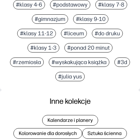
#klasy 4-6
#podstawowy
#klasy 7-8
#gimnazjum
#klasy 9-10
#klasy 11-12
#liceum
#do druku
#klasy 1-3
#ponad 20 minut
#rzemiosła
#wyskakująca książka
#3d
#julia yus
Inne kolekcje
Kalendarze i planery
Kolorowanie dla dorosłych
Sztuka ścienna