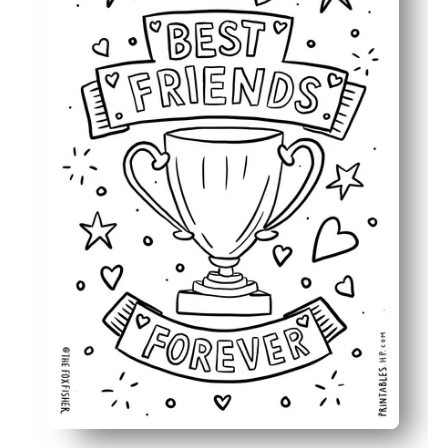
Wszechstronny - do użytku w centrach klasowych, rand
Tworzy pamiątkę - dzieci kolorują, podpisują i umieszcza