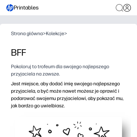
Printables
Strona główna
>
Kolekcje
>
BFF
Pokoloruj to trofeum dla swojego najlepszego
przyjaciela na zawsze.
Jest miejsce, aby dodać imię swojego najlepszego
przyjaciela, a być może nawet możesz je oprawić i
podarować swojemu przyjacielowi, aby pokazać mu,
jak bardzo go uwielbiasz.
Dlaczego to działa:
Aktywność drukuj i wyjdź - bez przygotowań, wystarczy
Poprawia pisanie i umiejętności społeczno-emocjonaln