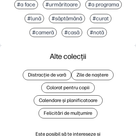
#a face
#urmăritoare
#a programa
#lună
#săptămână
#curat
#cameră
#casă
#notă
Alte colecții
Distracție de vară
Zile de naștere
Colorat pentru copii
Calendare și planificatoare
Felicitări de mulțumire
Este posibil să te intereseze și