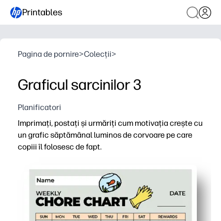
Printables
Pagina de pornire
>
Colecții
>
Graficul sarcinilor 3
Planificatori
Imprimați, postați și urmăriți cum motivația crește cu
un grafic săptămânal luminos de corvoare pe care
copiii îl folosesc de fapt.
De ce funcționează:
Comoditate de imprimare și utilizare - îl puteți configur
Motivație prietenoasă cu copiii - autocolantele și casetel
Structura săptămânală clară - coloanele și spațiile menț
Se potrivește familiei dvs. - personalizați sarcinile și 