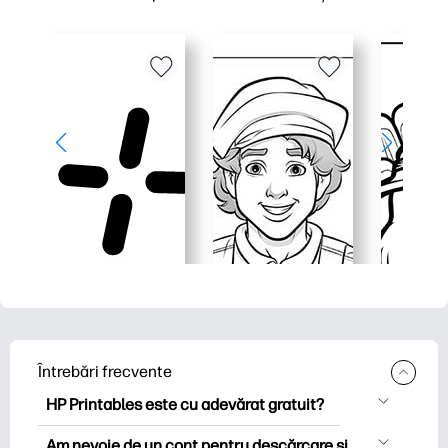
Întrebări frecvente
HP Printables este cu adevărat gratuit?
HP Printables oferă peste 2.500 de
Am nevoie de un cont pentru descărcare și