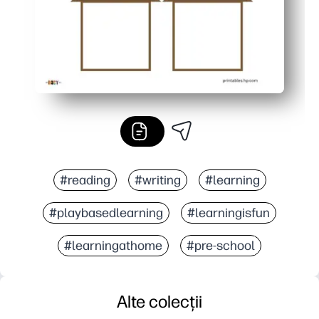
#reading
#writing
#learning
#playbasedlearning
#learningisfun
#learningathome
#pre-school
Alte colecții