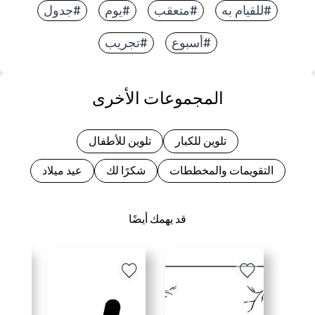
#للقيام به
#متعقب
#يوم
#جدول
#أسبوع
#تجريب
المجموعات الأخرى
تلوين للكبار
تلوين للأطفال
التقويمات والمخططات
شكرًا لك
عيد ميلاد
قد يهمك أيضًا