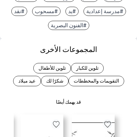
#مدرسة إعدادية
#يد
#مسحوب
#نقد
#الفنون البصرية
المجموعات الأخرى
تلوين للكبار
تلوين للأطفال
التقويمات والمخططات
شكرًا لك
عيد ميلاد
قد يهمك أيضًا