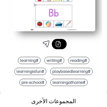
#learning
#writing
#reading
#learningisfun
#playbasedlearning
#pre-school
#learningathome
المجموعات الأخرى