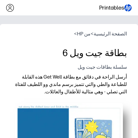
Printables
الصفحة الرئيسية
>
من HP
>
بطاقة جيت ويل 6
سلسلة بطاقات جيت ويل
أرسل الراحة في دقائق مع بطاقة Get Well هذه القابلة
للطباعة والطي والتي تتميز برسم ماندي وو اللطيف للفتاة
التي تصلي - وهي مثالية للأطفال والعائلات.
لماذا يعمل:
الإعداد الفوري - يمكنك الطباعة والطي وتسجيل الدخول في ثوانٍ
تصميم مناسب للأطفال - يساعد الأطفال على التعبير عن الرعاية 
استخدام متعدد الاستخدامات - يمكنك إرسالها مع حزم الرعاية أو صن
مناسب للطابعة - احصل على مظهر مصقول على الورق العادي أو ا