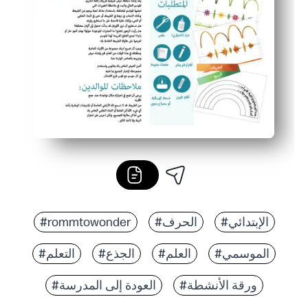
#rommtowonder
#الحرف
#الإبتدائي
#الموسمي
#العلم
#الجذع
#التعلم
#ورقة الأنشطة
#العودة إلى المدرسة