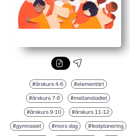
#årskurs 4-6
#elementärt
#årskurs 7-8
#mellanstadiet
#årskurs 9-10
#årskurs 11-12
#gymnasiet
#mors dag
#festplanering