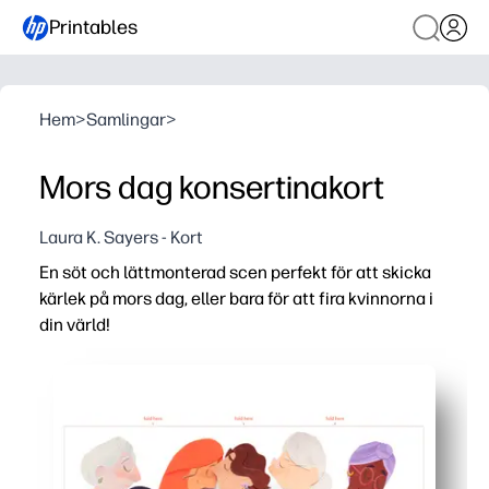
Printables
Hem
>
Samlingar
>
Mors dag konsertinakort
Laura K. Sayers - Kort
En söt och lättmonterad scen perfekt för att skicka
kärlek på mors dag, eller bara för att fira kvinnorna i
din värld!
Varför det fungerar:
Skriv ut, klipp, vik - inga förberedelser eller specialtill
Barnvänliga steg håller små händer engagerade samtidi
Med anpassningsbara paneler kan du lägga till namn oc
Concertina design står för visning eller glider platt i ett