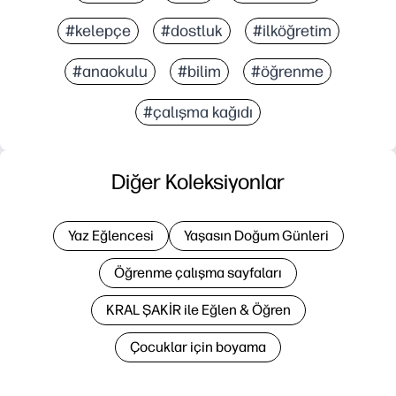
#kelepçe
#dostluk
#ilköğretim
#anaokulu
#bilim
#öğrenme
#çalışma kağıdı
Diğer Koleksiyonlar
Yaz Eğlencesi
Yaşasın Doğum Günleri
Öğrenme çalışma sayfaları
KRAL ŞAKİR ile Eğlen & Öğren
Çocuklar için boyama