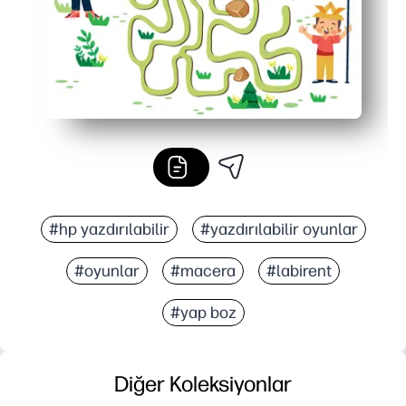
#hp yazdırılabilir
#yazdırılabilir oyunlar
#oyunlar
#macera
#labirent
#yap boz
Diğer Koleksiyonlar