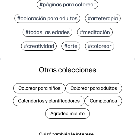
#páginas para colorear
#coloración para adultos
#arteterapia
#todas las edades
#meditación
#creatividad
#arte
#colorear
Otras colecciones
Colorear para niños
Colorear para adultos
Calendarios y planificadores
Cumpleaños
Agradecimiento
Quizá también le interese…