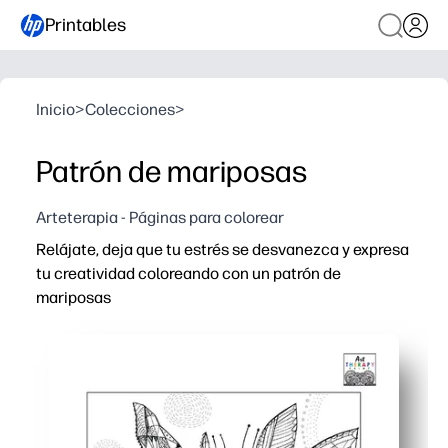
Printables
Inicio
>
Colecciones
>
Patrón de mariposas
Arteterapia - Páginas para colorear
Relájate, deja que tu estrés se desvanezca y expresa
tu creatividad coloreando con un patrón de
mariposas
Por qué funciona:
Comodidad de imprimir y llevar: sin preparación, solo t
Concentración relajante: la repetición de motivos de ma
Desarrollo de habilidades: práctica de motricidad fina, p
Uso versátil: perfecto para perder el cerebro, terminar