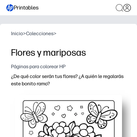
Printables
Inicio
>
Colecciones
>
Flores y mariposas
Páginas para colorear HP
¿De qué color serán tus flores? ¿A quién le regalarás
este bonito ramo?
Por qué funciona:
Comodidad de imprimir y llevar: solo tiene que imprimir 
Desarrolla la creatividad y la motricidad fina mientras l
Úsalo para el Día de la Madre, cumpleaños o cualquier 
Apto para profesores: se distribuye rápidamente, no ens