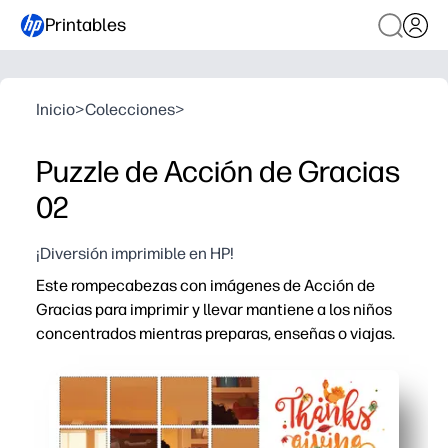
Printables
Inicio
>
Colecciones
>
Puzzle de Acción de Gracias
02
¡Diversión imprimible en HP!
Este rompecabezas con imágenes de Acción de
Gracias para imprimir y llevar mantiene a los niños
concentrados mientras preparas, enseñas o viajas.
Por qué funciona:
Comodidad sin necesidad de preparación: solo tienes que
Gran compromiso: una acogedora escena familiar de Acci
Versátil para el hogar o el aula: ideal para personas qu