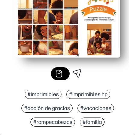
Opción reutilizable: lamina o coloca un protector de pá
#imprimibles
#imprimibles hp
#acción de gracias
#vacaciones
#rompecabezas
#familia