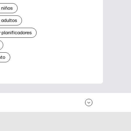
 niños
 adultos
 planificadores
nto