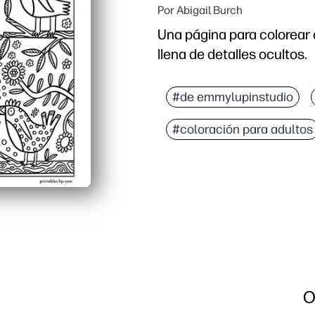
Por Abigail Burch
Una página para colorear d
llena de detalles ocultos.
Por qué funciona:
Sin necesidad de prepar
#de emmylupinstudio
Las intrincadas sorpres
#coloración para adultos
Flexible para el hogar, e
Vuelva a imprimir en cua
O