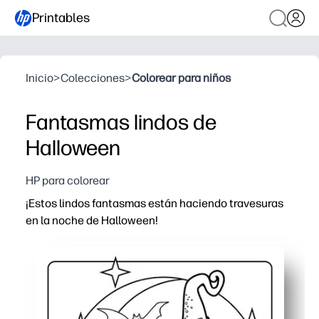
Printables
Inicio
>
Colecciones
>
Colorear para niños
Fantasmas lindos de
Halloween
HP para colorear
¡Estos lindos fantasmas están haciendo travesuras
en la noche de Halloween!
Por qué funciona:
Imprime y listo: puedes organizar una actividad festiva
Mantiene a los niños ocupados. Despierta la creatividad
tarjetas o bolsas de regalos
para darle un toque instantáneo a