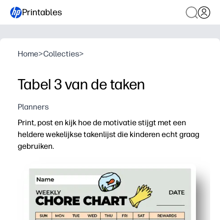
Printables
Home
>
Collecties
>
Tabel 3 van de taken
Planners
Print, post en kijk hoe de motivatie stijgt met een
heldere wekelijkse takenlijst die kinderen echt graag
gebruiken.
Waarom het werkt:
Eenvoudig voor onderweg: u kunt het in enkele minuten 
Kindvriendelijke motivatie: stickers en selectievakjes 
Duidelijke wekelijkse structuur - kolommen en spaties 
Past bij je gezin - pas taken aan en gebruik het gedeelt