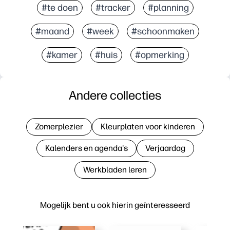
#te doen
#tracker
#planning
#maand
#week
#schoonmaken
#kamer
#huis
#opmerking
Andere collecties
Zomerplezier
Kleurplaten voor kinderen
Kalenders en agenda's
Verjaardag
Werkbladen leren
Mogelijk bent u ook hierin geïnteresseerd