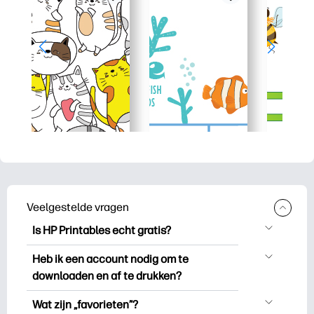
Veelgestelde vragen
Is HP Printables echt gratis?
HP Printables biedt meer dan 2.500
Heb ik een account nodig om te
gratis printables om te downloaden en
downloaden en af te drukken?
uit te drukken. Ontdek populaire
Je kunt ontdekken en printen zonder een
kleurplaten, leuke leerwerkbladen,
Wat zijn „favorieten”?