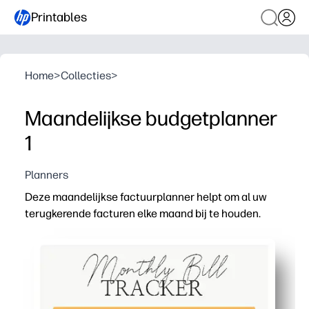
Printables
Home
>
Collecties
>
Maandelijkse budgetplanner
1
Planners
Deze maandelijkse factuurplanner helpt om al uw
terugkerende facturen elke maand bij te houden.
Waarom het werkt:
Handig om af te drukken: dankzij de overzichtelijke ind
Bekijk alles op één plek - maak een lijst van elke teru
Blijf op schema: vink betalingen af en volg de bevesti
Klaar voor het hele gezin: zet het in de koelkast of st