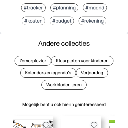
#tracker
#planning
#maand
#kosten
#budget
#rekening
Andere collecties
Zomerplezier
Kleurplaten voor kinderen
Kalenders en agenda's
Verjaardag
Werkbladen leren
Mogelijk bent u ook hierin geïnteresseerd