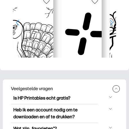
Veelgestelde vragen
Is HP Printables echt gratis?
HP Printables biedt meer dan 2.500
Heb ik een account nodig om te
gratis printables om te downloaden en
downloaden en af te drukken?
uit te drukken. Ontdek populaire
Je kunt ontdekken en printen zonder een
kleurplaten, leuke leerwerkbladen,
Wat zijn „favorieten”?