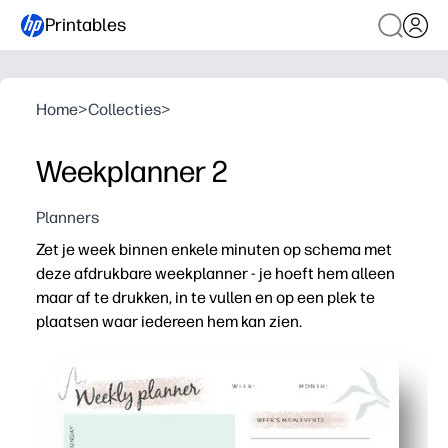
Printables
Home
>
Collecties
>
Weekplanner 2
Planners
Zet je week binnen enkele minuten op schema met
deze afdrukbare weekplanner - je hoeft hem alleen
maar af te drukken, in te vullen en op een plek te
plaatsen waar iedereen hem kan zien.
Waarom het werkt:
Installatie zonder voorbereiding: u hoeft alleen maar af
Duidelijke wekelijkse weergave - dagelijkse secties help
Zorgt voor onafhankelijkheid - kinderen checken priorit