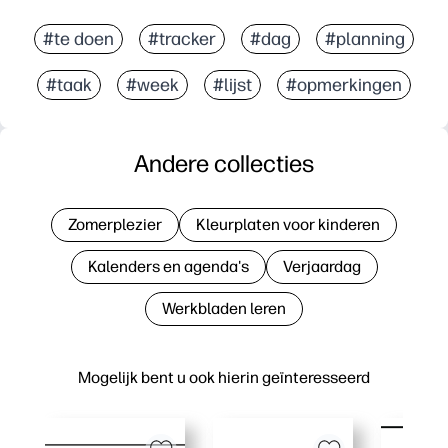
#te doen
#tracker
#dag
#planning
#taak
#week
#lijst
#opmerkingen
Andere collecties
Zomerplezier
Kleurplaten voor kinderen
Kalenders en agenda's
Verjaardag
Werkbladen leren
Mogelijk bent u ook hierin geïnteresseerd