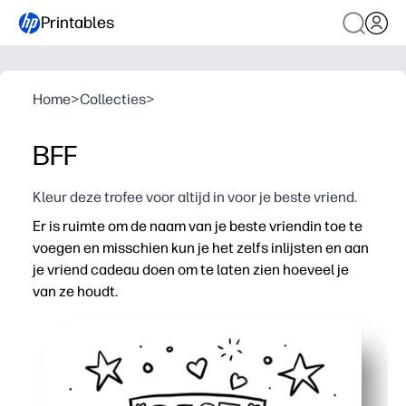
Printables
Home
>
Collecties
>
BFF
Kleur deze trofee voor altijd in voor je beste vriend.
Er is ruimte om de naam van je beste vriendin toe te
voegen en misschien kun je het zelfs inlijsten en aan
je vriend cadeau doen om te laten zien hoeveel je
van ze houdt.
Waarom het werkt:
Print-and-Go-activiteit - geen voorbereiding, vul gewoo
Verbetert de schrijf- en sociaal-emotionele vaardighe
Veelzijdig: te gebruiken voor klaslokalen, speelafspraa