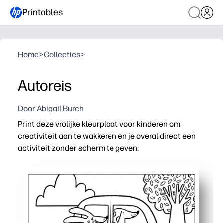
Printables
Home
>
Collecties
>
Autoreis
Door Abigail Burch
Print deze vrolijke kleurplaat voor kinderen om
creativiteit aan te wakkeren en je overal direct een
activiteit zonder scherm te geven.
Waarom het werkt:
Geen voorbereiding - alleen printen en kleuren - ideaa
Ontwikkelt fijne motoriek en potloodcontrole en stimulee
Flexibel voor thuis of in de klas - te gebruiken voor cent
Inktvriendelijk zwart-witontwerp bespaart inkt en drukt