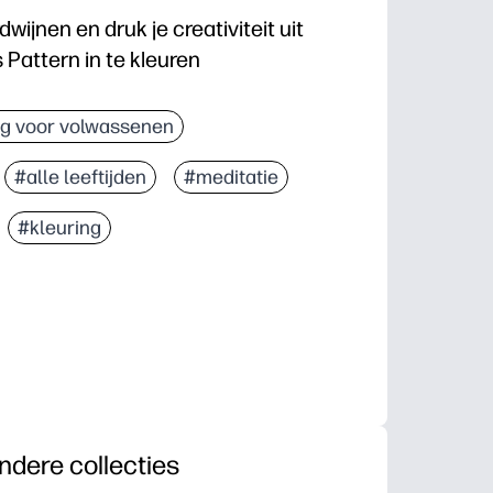
dwijnen en druk je creativiteit uit
Pattern in te kleuren
inuten printen en aan de slag zonder voorbereiding
ng voor volwassenen
mmotieven zorgen voor een stabiele kleuring die je
#alle leeftijden
#meditatie
e klas of tijdens de pauze - een kalmerende activiteit 
ent opnieuw af om nieuwe kleurenpaletten te ontdek
#kleuring
ndere collecties