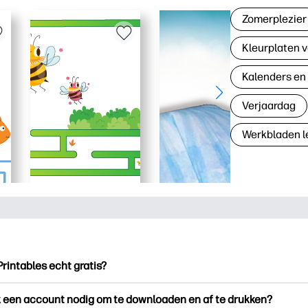
Zomerplezier
Kleurplaten v
Kalenders en
Verjaardag
Werkbladen l
Printables echt gratis?
ntables biedt meer dan 2.500 gratis printables om te downloade
k een account nodig om te downloaden en af te drukken?
en. Ontdek populaire kleurplaten, leuke leerwerkbladen, knutse