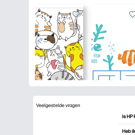
Veelgestelde vragen
Is HP 
HP Pri
Heb i
drukk