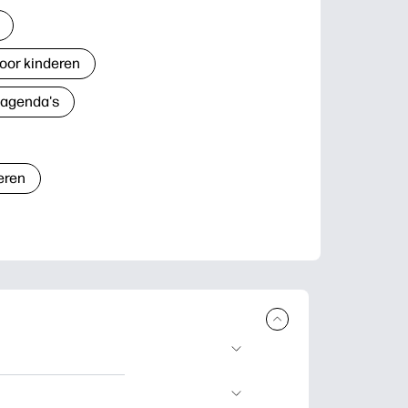
oor kinderen
 agenda's
eren
n en uit te
lwerkjes en kaarten