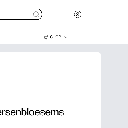
SHOP
Inkt en toner
Printers
ersenbloesems