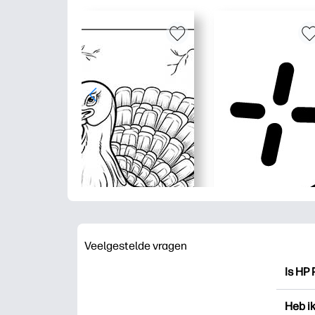
Veelgestelde vragen
Is HP 
HP Pri
Heb i
drukk