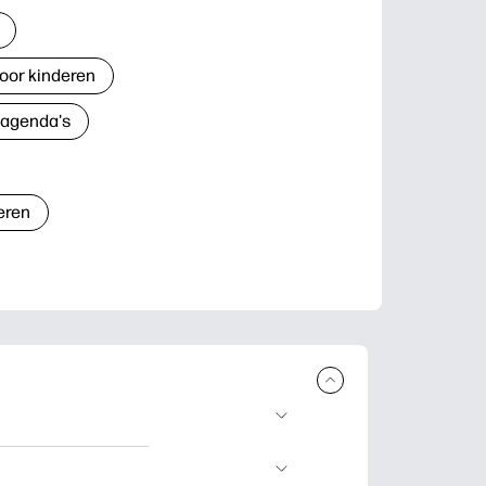
oor kinderen
 agenda's
eren
n en uit te
lwerkjes en kaarten