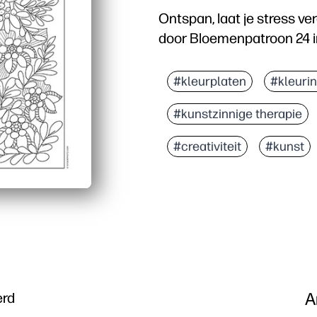
Ontspan, laat je stress ver
door Bloemenpatroon 24 i
Waarom het werkt:
Je kunt printen en onder
#kleurplaten
#kleuri
Houdt iedereen betrokke
#kunstzinnige therapie
Helpt je vaardigheden o
Past bij jouw dag - per
#creativiteit
#kunst
A
erd