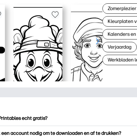
Zomerplezier
Kleurplaten v
Kalenders en
Verjaardag
Werkbladen l
Printables echt gratis?
ntables biedt meer dan 2.500 gratis printables om te downloade
k een account nodig om te downloaden en af te drukken?
en. Ontdek populaire kleurplaten, leuke leerwerkbladen, knutse