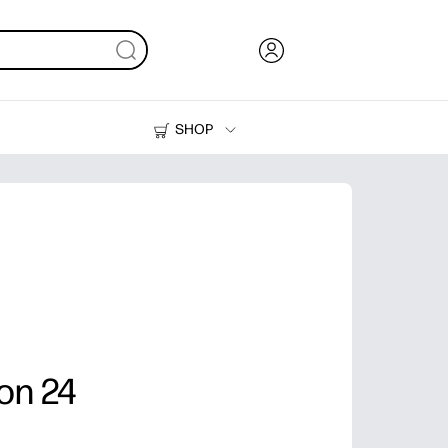
SHOP
Inkt en toner
Printers
on 24