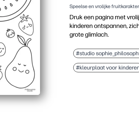
Speelse en vrolijke fruitkarakte
Druk een pagina met vrolij
kinderen ontspannen, zic
grote glimlach.
Waarom het werkt:
Activiteiten zonder voor
#studio sophie_philosoph
Trekt snel in - schatti
#kleurplaat voor kindere
Ontwikkelt vaardigheden
Bevordert gezonde gesp