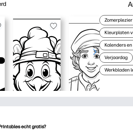
A
erd
Zomerplezier
Kleurplaten v
Kalenders en
Verjaardag
Werkbladen l
Printables echt gratis?