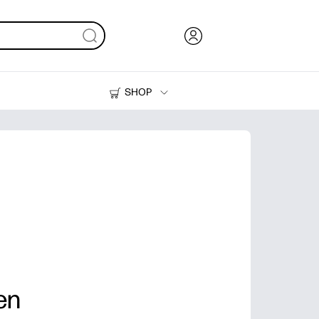
SHOP
Inkt en toner
Printers
en