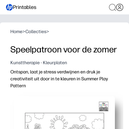
Printables
Home
>
Collecties
>
Speelpatroon voor de zomer
Kunsttherapie - Kleurplaten
Ontspan, laat je stress verdwijnen en druk je
creativiteit uit door in te kleuren in Summer Play
Pattern
Waarom het werkt:
Je kunt printen en onderweg - zonder voorbereiding - en
Zorgt voor een schermloze kalmte die zorgt voor meer f
Je stimuleert creativiteit en fijne motoriek met speels
Je kunt hem overal gebruiken - thuis, in de klas of op r