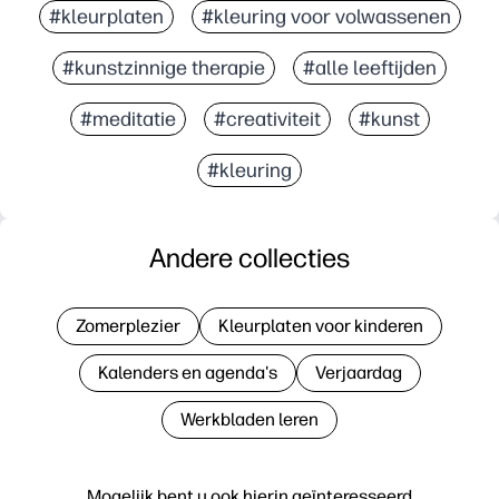
#kleurplaten
#kleuring voor volwassenen
#kunstzinnige therapie
#alle leeftijden
#meditatie
#creativiteit
#kunst
#kleuring
Andere collecties
Zomerplezier
Kleurplaten voor kinderen
Kalenders en agenda's
Verjaardag
Werkbladen leren
Mogelijk bent u ook hierin geïnteresseerd